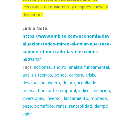
elecciones en noviembre y después vuelve a
despegar”.
Link a Nota:
https://www.ambito.com/economia/dev
aluacion/todos-miran-al-dolar-que-tasa-
supone-el-mercado-las-elecciones-
n5273121
Tags:
acciones
,
ahorro
,
análisis fundamental
,
análisis técnico
,
bonos
,
cartera
,
crisis
,
devaluación
,
dinero
,
dolar
,
gacetilla de
prensa
,
horizonte temporal
,
índices
,
inflación
,
inversiones
,
inversor
,
lanzamiento
,
moneda
,
peso
,
portafolio
,
renta
,
rentabilidad
,
tiempo
,
valor