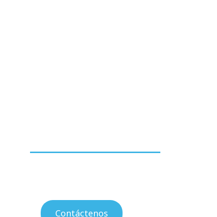
Un equipo
experimentado
en
recursos
financieros
Contáctenos