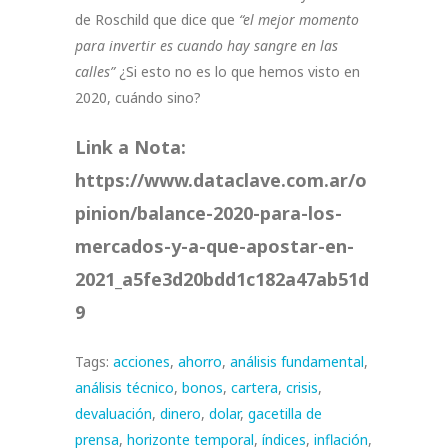
de Roschild que dice que
“el mejor momento
para invertir es cuando hay sangre en las
calles”
¿Si esto no es lo que hemos visto en
2020, cuándo sino?
Link a Nota:
https://www.dataclave.com.ar/o
pinion/balance-2020-para-los-
mercados-y-a-que-apostar-en-
2021_a5fe3d20bdd1c182a47ab51d
9
Tags:
acciones
,
ahorro
,
análisis fundamental
,
análisis técnico
,
bonos
,
cartera
,
crisis
,
devaluación
,
dinero
,
dolar
,
gacetilla de
prensa
,
horizonte temporal
,
índices
,
inflación
,